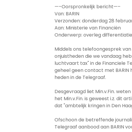
—–Oorspronkelijk bericht—–
Van: BARIN
Verzonden: donderdag 28 februar
Aan: Ministerie van Financiën
Onderwerp: overleg differentiatie
Middels ons telefoongesprek van 
onjuistheden die we vandaag heb
luchtvaart tax" in de Financiele T
geheel geen contact met BARIN he
heden in de Telegraaf.
Desgevraagd liet Min.v.Fin. weten
het Min.v.Fin. is geweest i.z. dit ar
dat "ambtelijk kringen in Den Haag
Ofschoon de betreffende journal
Telegraaf aanbood aan BARIN voo