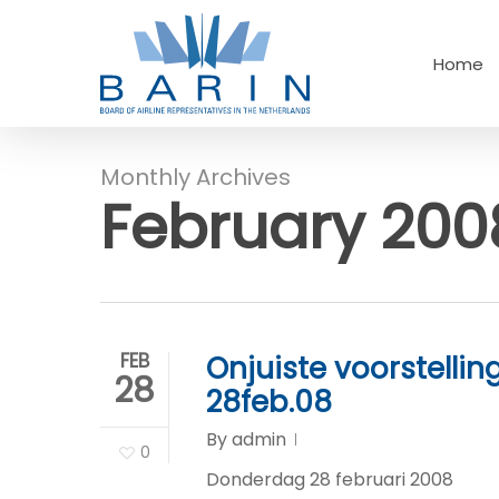
Skip
to
Home
main
content
Monthly Archives
Hit enter to search or ESC to close
February 200
FEB
Onjuiste voorstellin
28
28feb.08
By
admin
0
Donderdag 28 februari 2008