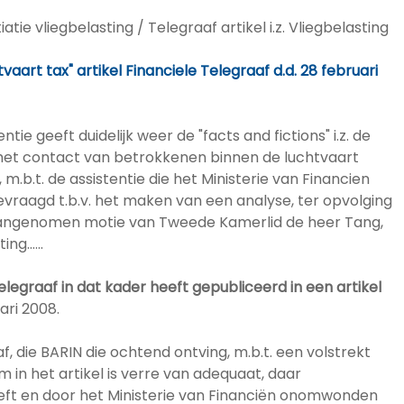
iatie vliegbelasting / Telegraaf artikel i.z. Vliegbelasting
aart tax" artikel Financiele Telegraaf d.d. 28 februari
e geeft duidelijk weer de "facts and fictions" i.z. de
 het contact van betrokkenen binnen de luchtvaart
m.b.t. de assistentie die het Ministerie van Financien
evraagd t.b.v. het maken van een analyse, ter opvolging
angenomen motie van Tweede Kamerlid de heer Tang,
sting……
legraaf in dat kader heeft gepubliceerd in een artikel
ari 2008.
, die BARIN die ochtend ontving, m.b.t. een volstrekt
 in het artikel is verre van adequaat, daar
eft en door het Ministerie van Financiën onomwonden