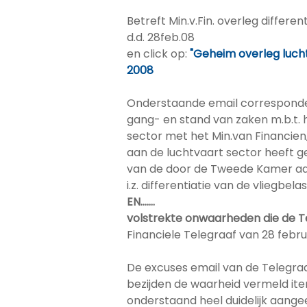
Betreft Min.v.Fin. overleg different
d.d. 28feb.08
en click op:
"Geheim overleg luchtv
2008
Onderstaande email correspondenti
gang- en stand van zaken m.b.t.
sector met het Min.van Financien, 
aan de luchtvaart sector heeft g
van de door de Tweede Kamer a
i.z. differentiatie van de vliegbela
EN…….
volstrekte onwaarheden die de Te
Financiele Telegraaf van 28 febru
De excuses email van de Telegraaf
bezijden de waarheid vermeld item
onderstaand heel duidelijk aange