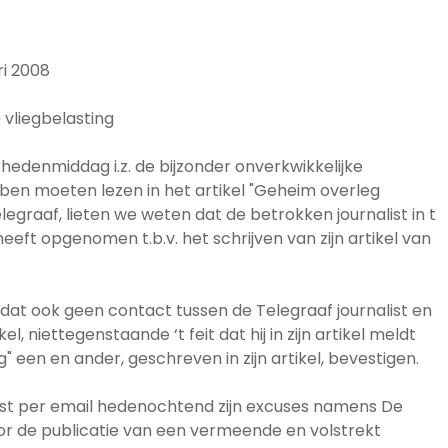
i 2008
 vliegbelasting
hedenmiddag i.z. de bijzonder onverkwikkelijke
ben moeten lezen in het artikel "Geheim overleg
elegraaf, lieten we weten dat de betrokken journalist in t
eft opgenomen t.b.v. het schrijven van zijn artikel van
 dat ook geen contact tussen de Telegraaf journalist en
tikel, niettegenstaande ‘t feit dat hij in zijn artikel meldt
" een en ander, geschreven in zijn artikel, bevestigen.
ist per email hedenochtend zijn excuses namens De
r de publicatie van een vermeende en volstrekt