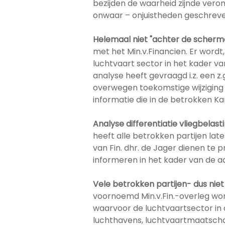
bezijden de waarheid zijnde veron
onwaar – onjuistheden geschreven
Helemaal niet "achter de scherm
met het Min.v.Financien. Er wordt,
luchtvaart sector in het kader 
analyse heeft gevraagd i.z. een z.g.
overwegen toekomstige wijziging 
informatie die in de betrokken 
Analyse differentiatie vliegbela
heeft alle betrokken partijen lat
van Fin. dhr. de Jager dienen te p
informeren in het kader van de 
Vele betrokken partijen- dus niet
voornoemd Min.v.Fin.-overleg w
waarvoor de luchtvaartsector in a
luchthavens, luchtvaartmaatschapp