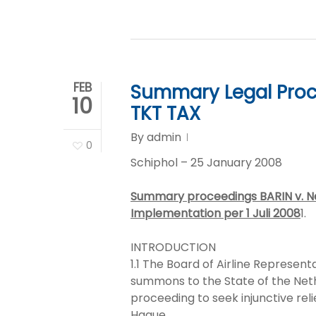
FEB
Summary Legal Proce
10
TKT TAX
By
admin
0
Schiphol – 25 January 2008
Summary proceedings BARIN v. Ne
Implementation per 1 Juli 2008
1.
INTRODUCTION
1.1 The Board of Airline Represent
summons to the State of the Net
proceeding to seek injunctive reli
Hague.