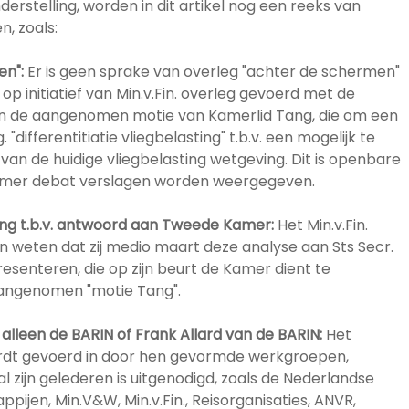
derstelling, worden in dit artikel nog een reeks van
, zoals:
en":
Er is geen sprake van overleg "achter de schermen"
 op initiatief van Min.v.Fin. overleg gevoerd met de
van de aangenomen motie van Kamerlid Tang, die om een
 "differentitiatie vliegbelasting" t.b.v. een mogelijk te
van de huidige vliegbelasting wetgeving. Dit is openbare
Kamer debat verslagen worden weergegeven.
sting t.b.v. antwoord aan Tweede Kamer:
Het Min.v.Fin.
en weten dat zij medio maart deze analyse aan Sts Secr.
resenteren, die op zijn beurt de Kamer dient te
aangenomen "motie Tang".
 alleen de BARIN of Frank Allard van de BARIN:
Het
ordt gevoerd in door hen gevormde werkgroepen,
l zijn gelederen is uitgenodigd, zoals de Nederlandse
ijen, Min.V&W, Min.v.Fin., Reisorganisaties, ANVR,