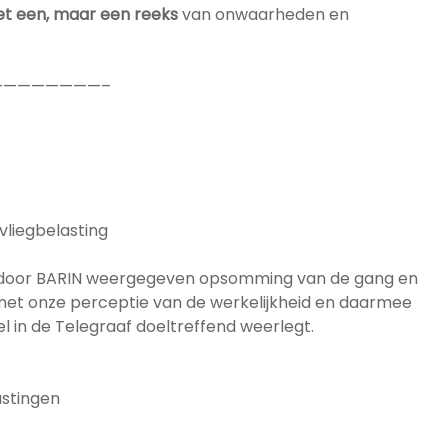
et een, maar een reeks
van onwaarheden en
————————–
8
 vliegbelasting
 door BARIN weergegeven opsomming van de gang en
 met onze perceptie van de werkelijkheid en daarmee
el in de Telegraaf doeltreffend weerlegt.
astingen