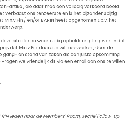
en-artikel, die daar mee een volledig verkeerd beeld
Het verbaast ons tenzeerste en is het bijzonder spijtig
t Min.v.Fin./ en/of BARIN heeft opgenomen t.b.v. het
 onderwerp.
 deze situatie en waar nodig opheldering te geven in dat
rijs dat Min.v.Fin. daaraan wil meewerken, door de
gang- en stand van zaken als een juiste opsomming
 vragen we vriendelijk dit via een email aan ons te willen
,
BARIN leden naar de Members’ Room, sectie"Follow-up