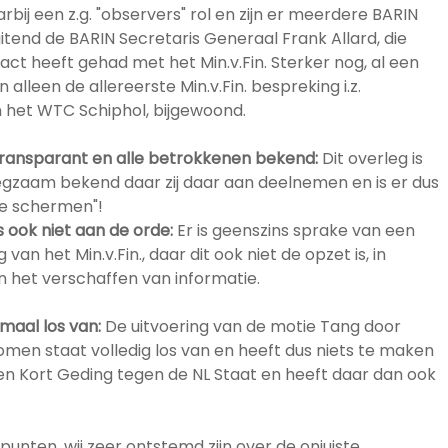
bij een z.g. "observers" rol en zijn er meerdere BARIN
luitend de BARIN Secretaris Generaal Frank Allard, die
t heeft gehad met het Min.v.Fin. Sterker nog, al een
alleen de allereerste Min.v.Fin. bespreking i.z.
n het WTC Schiphol, bijgewoond.
 transparant en alle betrokkenen bekend:
Dit overleg is
egzaam bekend daar zij daar aan deelnemen en is er dus
de schermen"!
 ook niet aan de orde:
Er is geenszins sprake van een
van het Min.v.Fin., daar dit ook niet de opzet is, in
n het verschaffen van informatie.
emaal los van:
De uitvoering van de motie Tang door
komen staat volledig los van en heeft dus niets te maken
 Kort Geding tegen de NL Staat en heeft daar dan ook
unten, wij zeer ontstemd zijn over de onjuiste