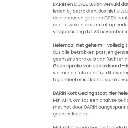
BARIN en DCAA. BARIN vervuld daar
leden bij betrokken, dus niet uits
daarenboven gisteren GEEN contac
aantal weken niet en tot op heden 
vliegbelasting d.d. 23 november i
Helemaal niet geheim – volledig
dus alle betrokken partijen geno
geenszins sprake is van "achter 
Geen sprake van een akkoord – is
vermeend "akkoord" i.z. dit overleg 
tegendeel er is slechts sprake va
BARIN Kort Geding staat hier hel
Min.v.Fin. om tot een analyse te 
met het door BARIN aangespannen
geen invloed op.
Met referte aan bovenstaande 6 p