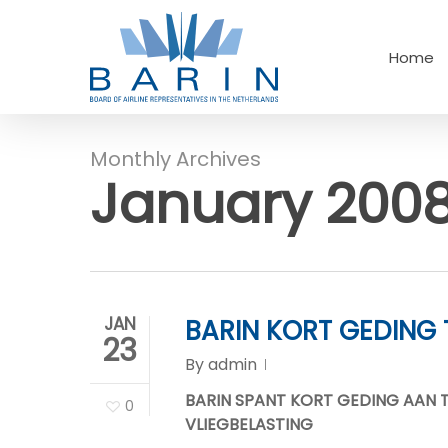
Skip
to
Home
main
content
Monthly Archives
Hit enter to search or ESC to close
January 200
JAN
BARIN KORT GEDING T
23
By
admin
BARIN SPANT KORT GEDING AAN T
0
VLIEGBELASTING