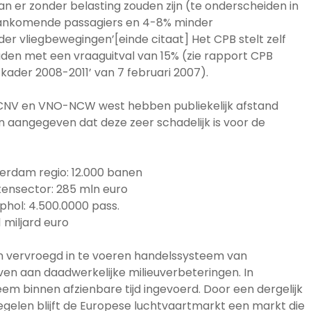
an er zonder belasting zouden zijn (te onderscheiden in
aankomende passagiers en 4-8% minder
er vliegbewegingen’[einde citaat] Het CPB stelt zelf
en met een vraaguitval van 15% (zie rapport CPB
 kader 2008-2011’ van 7 februari 2007).
CNV en VNO-NCW west hebben publiekelijk afstand
 aangegeven dat deze zeer schadelijk is voor de
erdam regio: 12.000 banen
stensector: 285 mln euro
iphol: 4.500.0000 pass.
 miljard euro
en vervroegd in te voeren handelssysteem van
even aan daadwerkelijke milieuverbeteringen. In
em binnen afzienbare tijd ingevoerd. Door een dergelijk
gelen blijft de Europese luchtvaartmarkt een markt die