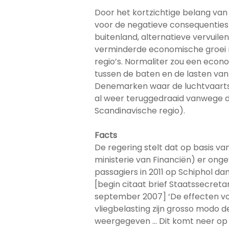
Door het kortzichtige belang van 
voor de negatieve consequenties 
buitenland, alternatieve vervuil
verminderde economische groei 
regio’s. Normaliter zou een econ
tussen de baten en de lasten van 
Denemarken waar de luchtvaartsect
al weer teruggedraaid vanwege de
Scandinavische regio).
Facts
De regering stelt dat op basis va
ministerie van Financiën) er on
passagiers in 2011 op Schiphol dan
[begin citaat brief Staatssecret
september 2007] ‘De effecten vo
vliegbelasting zijn grosso modo d
weergegeven … Dit komt neer op 