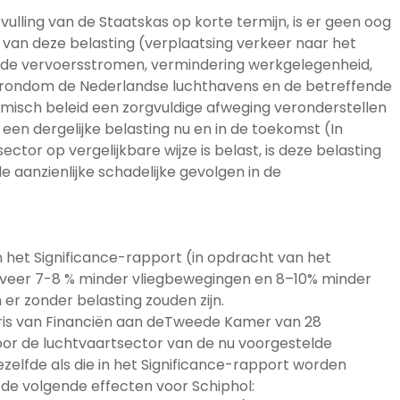
vulling van de Staatskas op korte termijn, is er geen oog
van deze belasting (verplaatsing verkeer naar het
ende vervoersstromen, vermindering werkgelegenheid,
rondom de Nederlandse luchthavens en de betreffende
omisch beleid een zorgvuldige afweging veronderstellen
een dergelijke belasting nu en in de toekomst (In
or op vergelijkbare wijze is belast, is deze belasting
 aanzienlijke schadelijke gevolgen in de
n het Significance-rapport (in opdracht van het
geveer 7-8 % minder vliegbewegingen en 8–10% minder
 er zonder belasting zouden zijn.
aris van Financiën aan deTweede Kamer van 28
or de luchtvaartsector van de nu voorgestelde
ezelfde als die in het Significance-rapport worden
de volgende effecten voor Schiphol: