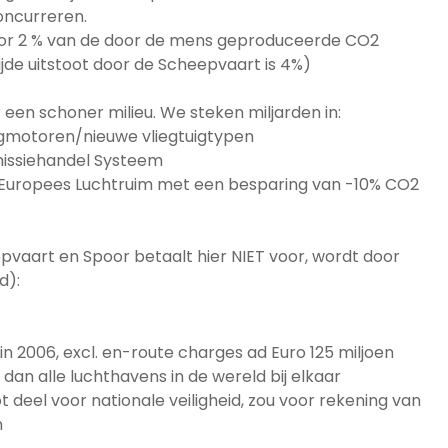
oncurreren.
voor 2 % van de door de mens geproduceerde CO2
wijde uitstoot door de Scheepvaart is 4%)
or een schoner milieu. We steken miljarden in:
tuigmotoren/nieuwe vliegtuigtypen
missiehandel Systeem
en Europees Luchtruim met een besparing van -10% CO2
epvaart en Spoor betaalt hier NIET voor, wordt door
d):
in 2006, excl. en-route charges ad Euro 125 miljoen
 dan alle luchthavens in de wereld bij elkaar
ot deel voor nationale veiligheid, zou voor rekening van
n