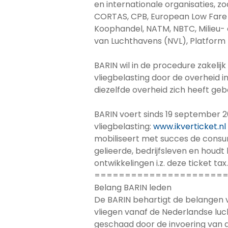
en internationale organisaties, zo
CORTAS, CPB, European Low Fare A
Koophandel, NATM, NBTC, Milieu-
van Luchthavens (NVL), Platform N
BARIN wil in de procedure zakelij
vliegbelasting door de overheid i
diezelfde overheid zich heeft ge
BARIN voert sinds 19 september 
vliegbelasting:
www.ikverticket.nl
mobiliseert met succes de consu
gelieerde, bedrijfsleven en houd
ontwikkelingen i.z. deze ticket tax.
=====================
Belang BARIN leden
De BARIN behartigt de belangen 
vliegen vanaf de Nederlandse lu
geschaad door de invoering van d