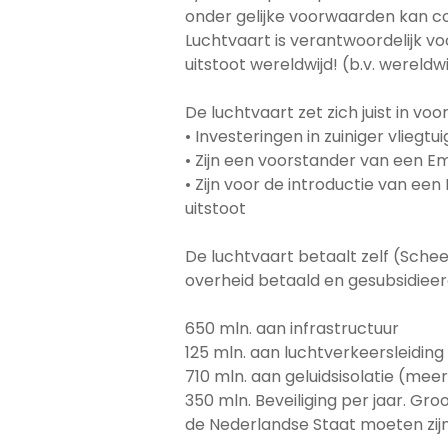
onder gelijke voorwaarden kan c
Luchtvaart is verantwoordelijk 
uitstoot wereldwijd! (b.v. wereld
De luchtvaart zet zich juist in vo
• Investeringen in zuiniger vlieg
• Zijn een voorstander van een E
• Zijn voor de introductie van e
uitstoot
De luchtvaart betaalt zelf (Sche
overheid betaald en gesubsidieer
650 mln. aan infrastructuur
125 mln. aan luchtverkeersleiding 
710 mln. aan geluidsisolatie (meer
350 mln. Beveiliging per jaar. Gro
de Nederlandse Staat moeten zij