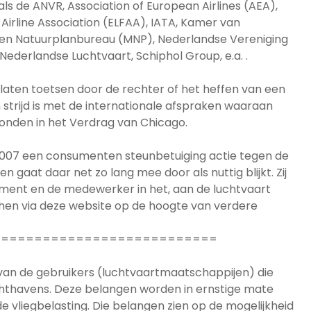
als de ANVR, Association of European Airlines (AEA),
irline Association (ELFAA), IATA, Kamer van
 en Natuurplanbureau (MNP), Nederlandse Vereniging
ederlandse Luchtvaart, Schiphol Group, e.a. .
k laten toetsen door de rechter of het heffen van een
n strijd is met de internationale afspraken waaraan
bonden in het Verdrag van Chicago.
2007 een consumenten steunbetuiging actie tegen de
en gaat daar net zo lang mee door als nuttig blijkt. Zij
ment en de medewerker in het, aan de luchtvaart
t hen via deze website op de hoogte van verdere
===========================
van de gebruikers (luchtvaartmaatschappijen) die
chthavens. Deze belangen worden in ernstige mate
e vliegbelasting. Die belangen zien op de mogelijkheid