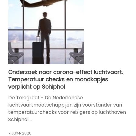
Onderzoek
Onderzoek naar corona-effect luchtvaart.
naar
Temperatuur checks en mondkapjes
corona-
verplicht op Schiphol
effect
luchtvaart.
De Telegraaf - De Nederlandse
Temperatuur
luchtvaartmaatschappijen zijn voorstander van
checks
temperatuurchecks voor reizigers op luchthaven
en
Schiphol.…
mondkapjes
verplicht
7 June 2020