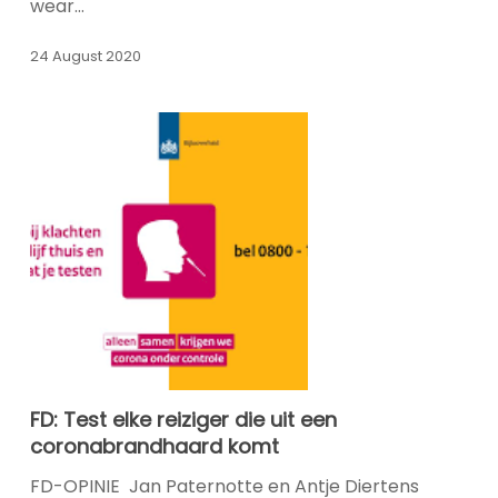
for
wear…
Refusing
to
24 August 2020
Wear
Face
Covering
FD:
FD: Test elke reiziger die uit een
Test
coronabrandhaard komt
elke
reiziger
FD-OPINIE Jan Paternotte en Antje Diertens