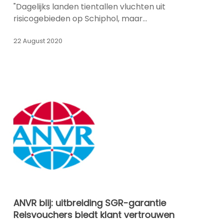
die
"Dagelijks landen tientallen vluchten uit
uit
risicogebieden op Schiphol, maar…
een
coronabrandhaard
22 August 2020
komt
ANVR
ANVR blij: uitbreiding SGR-garantie
blij:
Reisvouchers biedt klant vertrouwen
uitbreiding