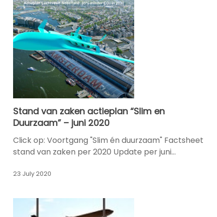
op
luchthaven”
Stand
Stand van zaken actieplan “Slim en
van
Duurzaam” – juni 2020
zaken
actieplan
Click op: Voortgang "Slim én duurzaam" Factsheet
“Slim
stand van zaken per 2020 Update per juni…
en
Duurzaam”
23 July 2020
–
juni
2020