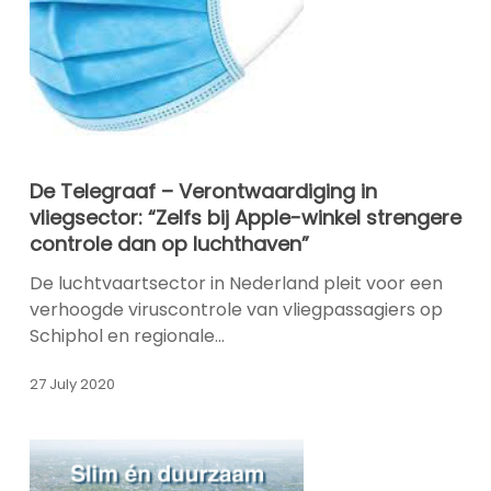
De
De Telegraaf – Verontwaardiging in
Telegraaf
vliegsector: “Zelfs bij Apple-winkel strengere
–
controle dan op luchthaven”
Verontwaardiging
in
De luchtvaartsector in Nederland pleit voor een
vliegsector:
verhoogde viruscontrole van vliegpassagiers op
“Zelfs
Schiphol en regionale…
bij
Apple-
27 July 2020
winkel
strengere
controle
dan