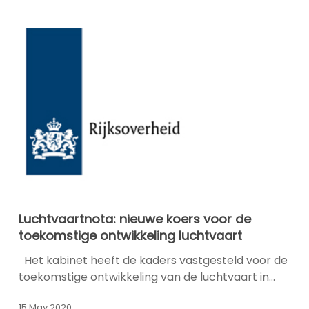
op
Schiphol
Luchtvaartnota:
Luchtvaartnota: nieuwe koers voor de
nieuwe
toekomstige ontwikkeling luchtvaart
koers
voor
Het kabinet heeft de kaders vastgesteld voor de
de
toekomstige ontwikkeling van de luchtvaart in…
toekomstige
ontwikkeling
15 May 2020