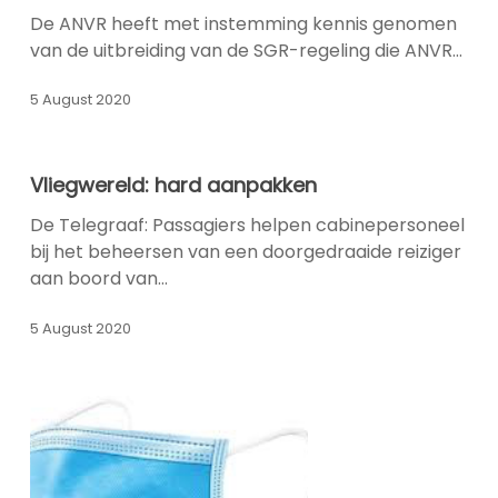
SGR-
De ANVR heeft met instemming kennis genomen
garantie
van de uitbreiding van de SGR-regeling die ANVR…
Reisvouchers
biedt
5 August 2020
klant
vertrouwen
Vliegwereld:
Vliegwereld: hard aanpakken
hard
aanpakken
De Telegraaf: Passagiers helpen cabinepersoneel
bij het beheersen van een doorgedraaide reiziger
aan boord van…
5 August 2020