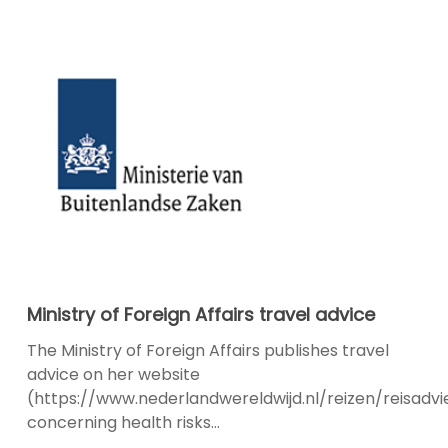
21
January
Ministry
Ministry of Foreign Affairs travel advice
of
Foreign
The Ministry of Foreign Affairs publishes travel
Affairs
advice on her website
travel
(https://www.nederlandwereldwijd.nl/reizen/reisadvi
advice
concerning health risks…