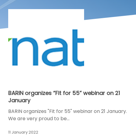
BARIN
BARIN organizes “Fit for 55” webinar on 21
organizes
January
“Fit
for
BARIN organizes "Fit for 55" webinar on 21 January.
55”
We are very proud to be…
webinar
on
11 January 2022